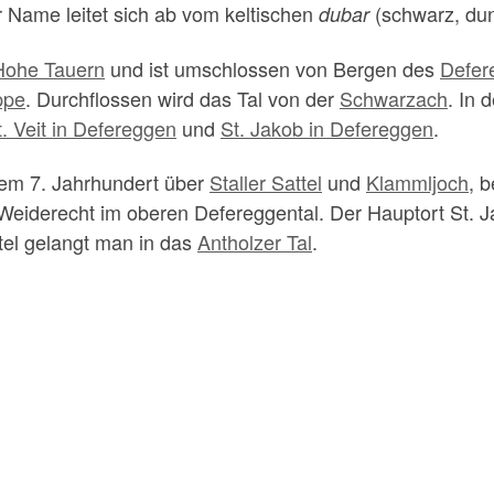
 Name leitet sich ab vom keltischen
(schwarz, du
dubar
Hohe Tauern
und ist umschlossen von Bergen des
Defer
ppe
. Durchflossen wird das Tal von der
Schwarzach
. In 
t. Veit in Defereggen
und
St. Jakob in Defereggen
.
dem 7. Jahrhundert über
Staller Sattel
und
Klammljoch
, 
eiderecht im oberen Defereggental. Der Hauptort St. Ja
tel gelangt man in das
Antholzer Tal
.