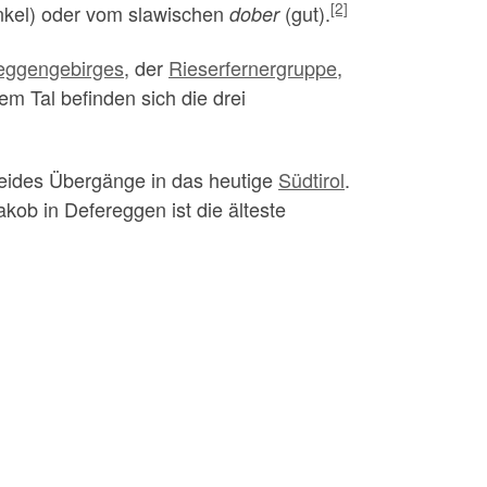
[2]
nkel) oder vom slawischen
(gut).
dober
eggengebirges
, der
Rieserfernergruppe
,
dem Tal befinden sich die drei
beides Übergänge in das heutige
Südtirol
.
kob in Defereggen ist die älteste