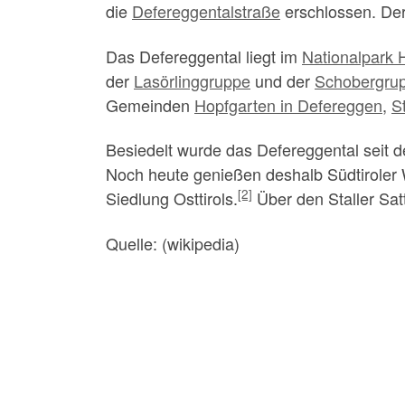
die
Defereggentalstraße
erschlossen. Der
Das Defereggental liegt im
Nationalpark 
der
Lasörlinggruppe
und der
Schobergru
Gemeinden
Hopfgarten in Defereggen
,
S
Besiedelt wurde das Defereggental seit 
Noch heute genießen deshalb Südtiroler W
[2]
Siedlung Osttirols.
Über den Staller Sat
Quelle: (wikipedia)