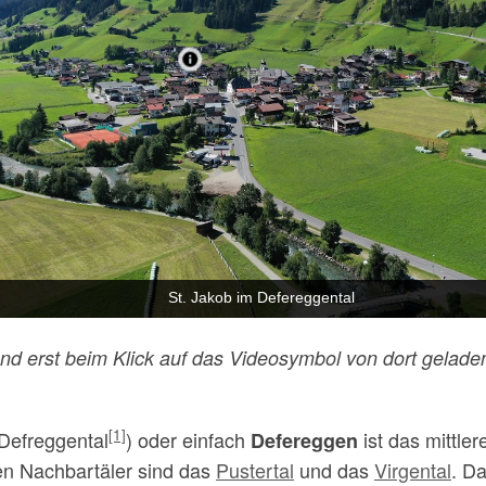
St. Jakob im Defereggental
d erst beim Klick auf das Videosymbol von dort geladen
[1]
Defreggental
) oder einfach
ist das mittler
Defereggen
den Nachbartäler sind das
Pustertal
und das
Virgental
. D