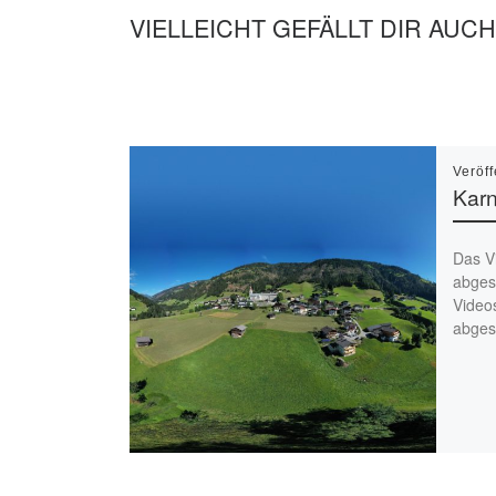
VIELLEICHT GEFÄLLT DIR AUCH
Veröff
Kar
Das V
abgesp
Video
abgesp