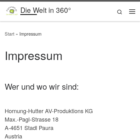
Die Welt in 360°
Zum Inhalt springen
Search
Me
Start
»
Impressum
Impressum
Wer und wo wir sind:
Hornung-Hutter AV-Produktions KG
Max.-Pagl-Strasse 18
A-4651 Stadl Paura
Austria